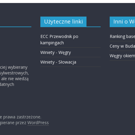
Użyteczne linki
Inni o 
ECC Przewodnik po
Ranking bas
kampingach
Ceny w Buda
Winiety - Węgry
Węgry okie
Winiety - Słowacja
ściej wybierany
 sylwestrowych,
 ale nie wiedzą
datnych
ie prawa zastrzeżone.
pierane przez
WordPress