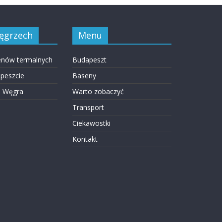
Węgrzech
Menu
enów termalnych
Budapeszt
peszcie
Baseny
m Węgra
Warto zobaczyć
Transport
Ciekawostki
Kontakt