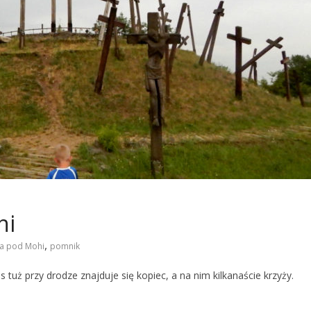
hi
,
wa pod Mohi
pomnik
tuż przy drodze znajduje się kopiec, a na nim kilkanaście krzyży.