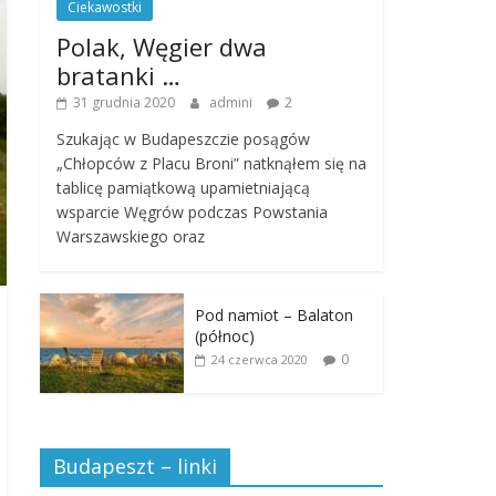
Ciekawostki
Polak, Węgier dwa
bratanki …
31 grudnia 2020
admini
2
Szukając w Budapeszczie posągów
„Chłopców z Placu Broni” natknąłem się na
tablicę pamiątkową upamietniającą
wsparcie Węgrów podczas Powstania
Warszawskiego oraz
Pod namiot – Balaton
(północ)
0
24 czerwca 2020
Budapeszt – linki