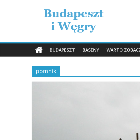
Skip
Budapeszt
to
content
i
Węgry
BUDAPESZT
BASENY
WARTO ZOBAC
opisy
i
pomnik
porady