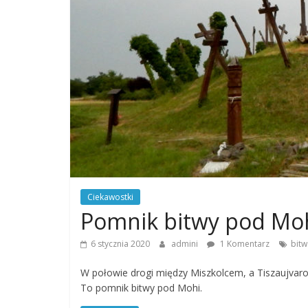
Ciekawostki
Pomnik bitwy pod Mo
6 stycznia 2020
admini
1 Komentarz
bit
W połowie drogi między Miszkolcem, a Tiszaujvaros 
To pomnik bitwy pod Mohi.