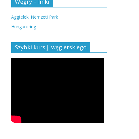
Węgry – linki
Aggteleki Nemzeti Park
Hungaroring
Szybki kurs j. węgierskiego