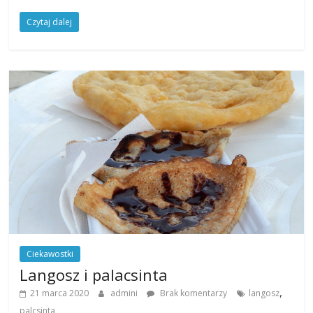
Czytaj dalej
Ciekawostki
Langosz i palacsinta
,
21 marca 2020
admini
Brak komentarzy
langosz
palcsinta