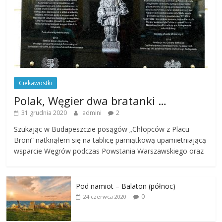
Ciekawostki
Polak, Węgier dwa bratanki …
31 grudnia 2020
admini
2
Szukając w Budapeszczie posągów „Chłopców z Placu
Broni” natknąłem się na tablicę pamiątkową upamietniającą
wsparcie Węgrów podczas Powstania Warszawskiego oraz
Pod namiot – Balaton (północ)
0
24 czerwca 2020