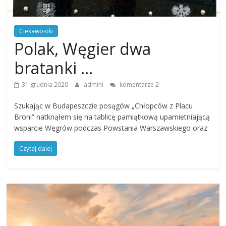
Ciekawostki
Polak, Węgier dwa
bratanki …
31 grudnia 2020
admini
komentarze 2
Szukając w Budapeszczie posągów „Chłopców z Placu
Broni” natknąłem się na tablicę pamiątkową upamietniającą
wsparcie Węgrów podczas Powstania Warszawskiego oraz
Czytaj dalej