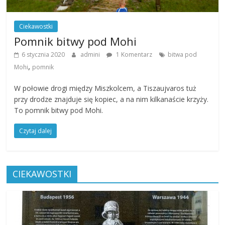
Ciekawostki
Pomnik bitwy pod Mohi
6 stycznia 2020
admini
1 Komentarz
bitwa pod
,
Mohi
pomnik
W połowie drogi między Miszkolcem, a Tiszaujvaros tuż
przy drodze znajduje się kopiec, a na nim kilkanaście krzyży.
To pomnik bitwy pod Mohi.
Czytaj dalej
CIEKAWOSTKI