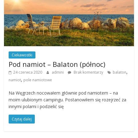
Ciekawostki
Pod namiot – Balaton (północ)
,
24 czerwca 2020
admini
Brak komentarzy
balaton
,
namiot
pole namiotowe
Na Węgrzech nocowałem głównie pod namiotem – na
moim ulubionym campingu. Postanowiłem się rozejrzeć za
innymi polami i podzielić się
Czytaj dalej