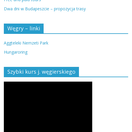
Dwa dni w Budapeszcie – propozycja trasy
Węgry – linki
Aggteleki Nemzeti Park
Hungaroring
Szybki kurs j. węgierskiego